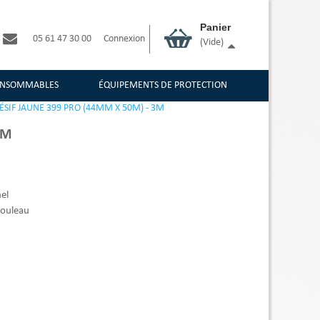
Panier
05 61 47 30 00
Connexion
(vide)
CONSOMMABLES
ÉQUIPEMENTS DE PROTECTION
SIF JAUNE 399 PRO (44MM X 50M) - 3M
3M
el
rouleau