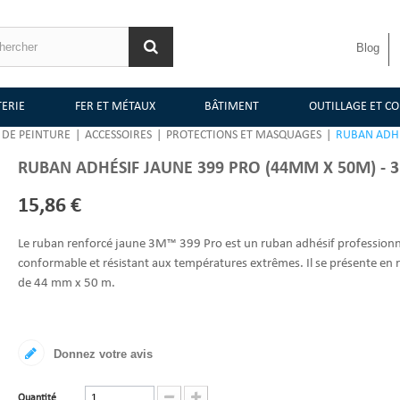
Blog
TERIE
FER ET MÉTAUX
BÂTIMENT
OUTILLAGE ET 
 DE PEINTURE
|
ACCESSOIRES
|
PROTECTIONS ET MASQUAGES
|
RUBAN ADHÉ
RUBAN ADHÉSIF JAUNE 399 PRO (44MM X 50M) - 
15,86 €
Le ruban renforcé jaune 3M™ 399 Pro est un ruban adhésif professionn
conformable et résistant aux températures extrêmes. Il se présente en 
de 44 mm x 50 m.
Donnez votre avis
Quantité