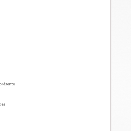
 présente
 des